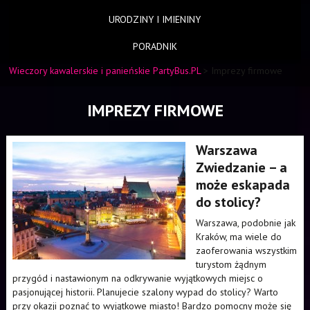
URODZINY I IMIENINY
PORADNIK
Wieczory kawalerskie i panieńskie PartyBus.PL
>
Imprezy firmowe
IMPREZY FIRMOWE
Warszawa
Zwiedzanie – a
może eskapada
do stolicy?
Warszawa, podobnie jak
Kraków, ma wiele do
zaoferowania wszystkim
turystom żądnym
przygód i nastawionym na odkrywanie wyjątkowych miejsc o
pasjonującej historii. Planujecie szalony wypad do stolicy? Warto
przy okazji poznać to wyjątkowe miasto! Bardzo pomocny może się