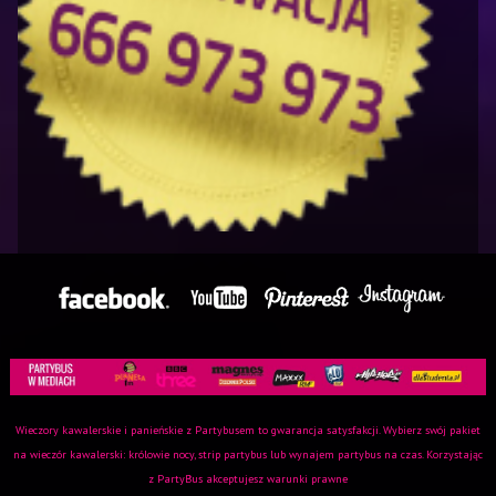
Wieczory kawalerskie i panieńskie z Partybusem to gwarancja satysfakcji. Wybierz swój pakiet
na
wieczór kawalerski
:
królowie nocy
,
strip partybus
lub
wynajem partybus na czas
. Korzystając
z PartyBus akceptujesz
warunki prawne