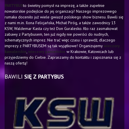
PARTYBUS
to świetny pomysł na imprezę, a także zupełnie
nowatorskie podejście do jej organizacji! Naszego imprezowego
rumaka doceniło już wiele gwiazd polskiego show biznesu. Bawili się
z nami m.in. Ilona Felicjańska, Michał Piróg, a także zawodnicy 13
KSW, Waldemar Kasta czy też Don Guralesko. Kto raz zasmakował
zabawy z Partybusem, ten już nigdy nie powróci do nudnych,
schematycznych imprez. Nie trać więc czasu i sprawdź, dlaczego
imprezy z PARTYBUSEM są tak wyjątkowe! Organizujemy
wieczory
kawalerskie
,
wieczory panieńskie
w Krakowie, Katowicach lub
przyjedziemy do Ciebie. Zapraszamy do kontaktu i zapoznania się z
naszą ofertą!
BAWILI
SIĘ Z PARTYBUS