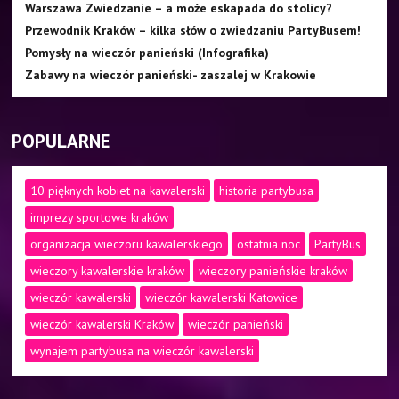
Warszawa Zwiedzanie – a może eskapada do stolicy?
Przewodnik Kraków – kilka słów o zwiedzaniu PartyBusem!
Pomysły na wieczór panieński (Infografika)
Zabawy na wieczór panieński- zaszalej w Krakowie
POPULARNE
10 pięknych kobiet na kawalerski
historia partybusa
imprezy sportowe kraków
organizacja wieczoru kawalerskiego
ostatnia noc
PartyBus
wieczory kawalerskie kraków
wieczory panieńskie kraków
wieczór kawalerski
wieczór kawalerski Katowice
wieczór kawalerski Kraków
wieczór panieński
wynajem partybusa na wieczór kawalerski